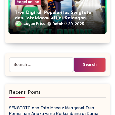
togel online
Tren Digital: Popularitas Sengtoto
dan TotoMacau 4D di Kalangan
Penggemar Angka
Logan Price
October 20, 2025
Search
for:
Recent Posts
SENGTOTO dan Toto Macau: Mengenal Tren
Permainan Angka yang Berkembang di Dunia