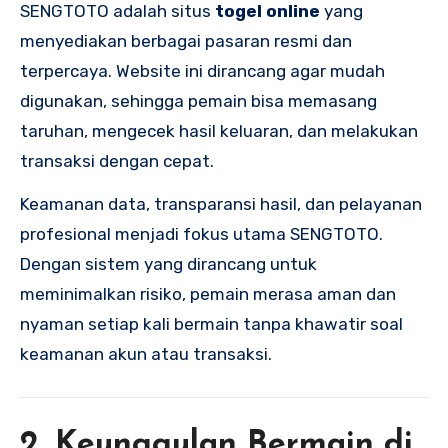
SENGTOTO adalah situs
togel online
yang
menyediakan berbagai pasaran resmi dan
terpercaya. Website ini dirancang agar mudah
digunakan, sehingga pemain bisa memasang
taruhan, mengecek hasil keluaran, dan melakukan
transaksi dengan cepat.
Keamanan data, transparansi hasil, dan pelayanan
profesional menjadi fokus utama SENGTOTO.
Dengan sistem yang dirancang untuk
meminimalkan risiko, pemain merasa aman dan
nyaman setiap kali bermain tanpa khawatir soal
keamanan akun atau transaksi.
2. Keunggulan Bermain di