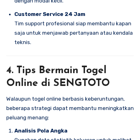
dengan modal kecil.
Customer Service 24 Jam
Tim support profesional siap membantu kapan
saja untuk menjawab pertanyaan atau kendala
teknis.
4. Tips Bermain Togel
Online di SENGTOTO
Walaupun togel online berbasis keberuntungan,
beberapa strategi dapat membantu meningkatkan
peluang menang:
Analisis Pola Angka