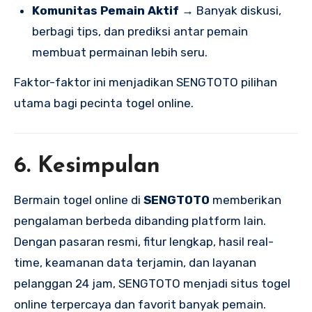
Komunitas Pemain Aktif
→ Banyak diskusi,
berbagi tips, dan prediksi antar pemain
membuat permainan lebih seru.
Faktor-faktor ini menjadikan SENGTOTO pilihan
utama bagi pecinta togel online.
6. Kesimpulan
Bermain togel online di
SENGTOTO
memberikan
pengalaman berbeda dibanding platform lain.
Dengan pasaran resmi, fitur lengkap, hasil real-
time, keamanan data terjamin, dan layanan
pelanggan 24 jam, SENGTOTO menjadi situs togel
online terpercaya dan favorit banyak pemain.