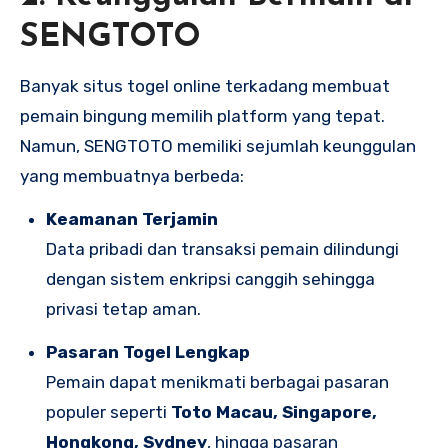
SENGTOTO
Banyak situs togel online terkadang membuat
pemain bingung memilih platform yang tepat.
Namun, SENGTOTO memiliki sejumlah keunggulan
yang membuatnya berbeda:
Keamanan Terjamin
Data pribadi dan transaksi pemain dilindungi
dengan sistem enkripsi canggih sehingga
privasi tetap aman.
Pasaran Togel Lengkap
Pemain dapat menikmati berbagai pasaran
populer seperti
Toto Macau, Singapore,
Hongkong, Sydney
, hingga pasaran