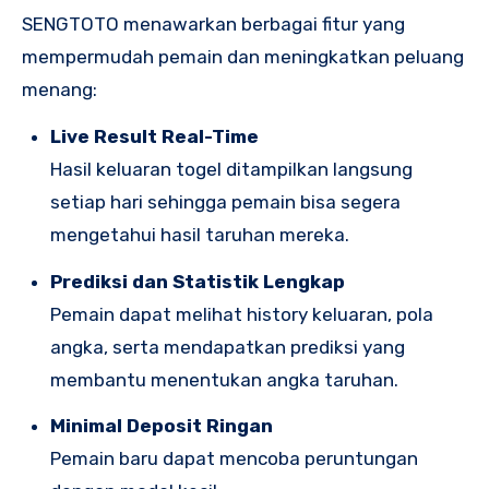
SENGTOTO menawarkan berbagai fitur yang
mempermudah pemain dan meningkatkan peluang
menang:
Live Result Real-Time
Hasil keluaran togel ditampilkan langsung
setiap hari sehingga pemain bisa segera
mengetahui hasil taruhan mereka.
Prediksi dan Statistik Lengkap
Pemain dapat melihat history keluaran, pola
angka, serta mendapatkan prediksi yang
membantu menentukan angka taruhan.
Minimal Deposit Ringan
Pemain baru dapat mencoba peruntungan