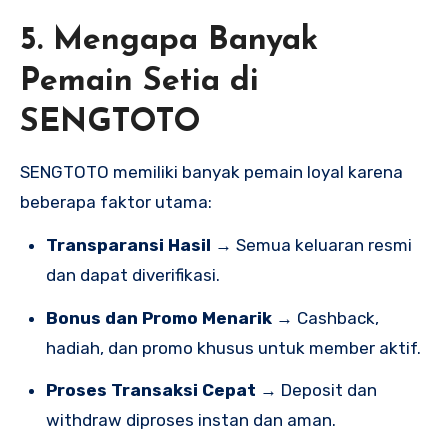
5. Mengapa Banyak
Pemain Setia di
SENGTOTO
SENGTOTO memiliki banyak pemain loyal karena
beberapa faktor utama:
Transparansi Hasil
→ Semua keluaran resmi
dan dapat diverifikasi.
Bonus dan Promo Menarik
→ Cashback,
hadiah, dan promo khusus untuk member aktif.
Proses Transaksi Cepat
→ Deposit dan
withdraw diproses instan dan aman.