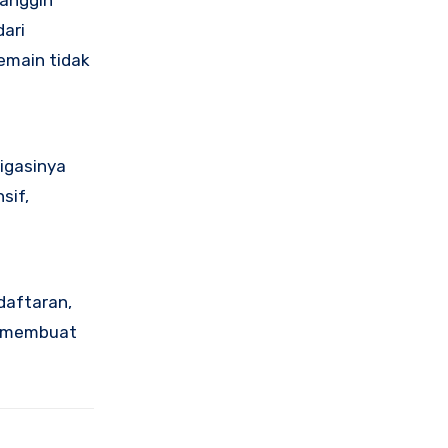
canggih
dari
emain tidak
igasinya
sif,
daftaran,
ni membuat