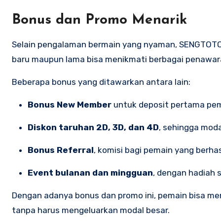
Bonus dan Promo Menarik
Selain pengalaman bermain yang nyaman, SENGTOT
baru maupun lama bisa menikmati berbagai penawa
Beberapa bonus yang ditawarkan antara lain:
Bonus New Member
untuk deposit pertama pem
Diskon taruhan 2D, 3D, dan 4D
, sehingga moda
Bonus Referral
, komisi bagi pemain yang berh
Event bulanan dan mingguan
, dengan hadiah 
Dengan adanya bonus dan promo ini, pemain bisa 
tanpa harus mengeluarkan modal besar.