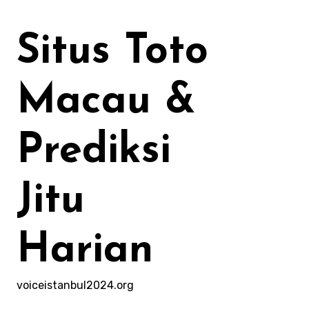
Skip
to
Situs Toto
content
Macau &
Prediksi
Jitu
Harian
voiceistanbul2024.org