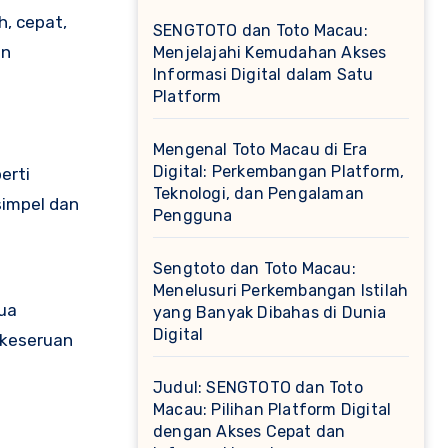
, cepat,
SENGTOTO dan Toto Macau:
un
Menjelajahi Kemudahan Akses
Informasi Digital dalam Satu
Platform
Mengenal Toto Macau di Era
Digital: Perkembangan Platform,
erti
Teknologi, dan Pengalaman
simpel dan
Pengguna
Sengtoto dan Toto Macau:
Menelusuri Perkembangan Istilah
ua
yang Banyak Dibahas di Dunia
Digital
 keseruan
Judul: SENGTOTO dan Toto
Macau: Pilihan Platform Digital
dengan Akses Cepat dan