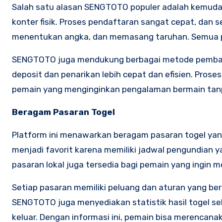
Salah satu alasan SENGTOTO populer adalah kemudah
konter fisik. Proses pendaftaran sangat cepat, dan s
menentukan angka, dan memasang taruhan. Semua pro
SENGTOTO juga mendukung berbagai metode pembayara
deposit dan penarikan lebih cepat dan efisien. Prose
pemain yang menginginkan pengalaman bermain ta
Beragam Pasaran Togel
Platform ini menawarkan beragam pasaran togel yang
menjadi favorit karena memiliki jadwal pengundian ya
pasaran lokal juga tersedia bagi pemain yang ingin 
Setiap pasaran memiliki peluang dan aturan yang be
SENGTOTO juga menyediakan statistik hasil togel s
keluar. Dengan informasi ini, pemain bisa merencana