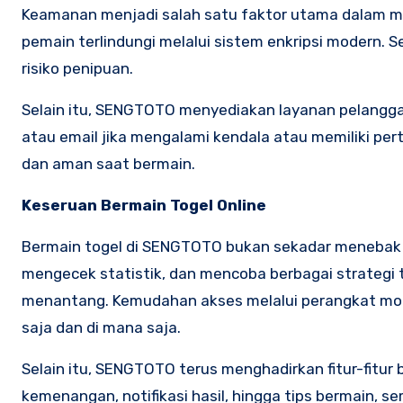
Keamanan menjadi salah satu faktor utama dalam m
pemain terlindungi melalui sistem enkripsi modern. 
risiko penipuan.
Selain itu, SENGTOTO menyediakan layanan pelanggan
atau email jika mengalami kendala atau memiliki p
dan aman saat bermain.
Keseruan Bermain Togel Online
Bermain togel di SENGTOTO bukan sekadar menebak 
mengecek statistik, dan mencoba berbagai strategi t
menantang. Kemudahan akses melalui perangkat mob
saja dan di mana saja.
Selain itu, SENGTOTO terus menghadirkan fitur-fitur
kemenangan, notifikasi hasil, hingga tips bermain,