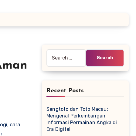
Search
for:
Aman
Recent Posts
Sengtoto dan Toto Macau:
Mengenal Perkembangan
Informasi Permainan Angka di
ogi, cara
Era Digital
ir