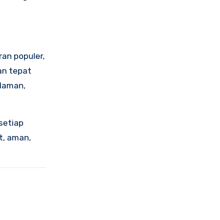
an populer,
an tepat
alaman,
setiap
t, aman,