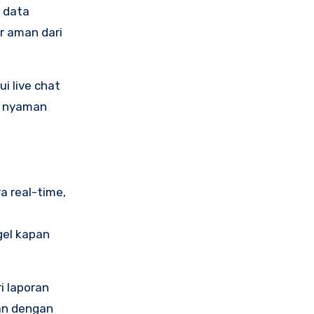
 data
r aman dari
i live chat
a nyaman
 real-time,
gel kapan
i laporan
nan dengan