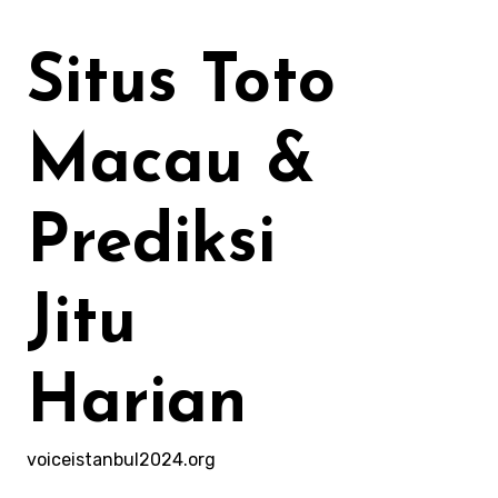
Skip
to
Situs Toto
content
Macau &
Prediksi
Jitu
Harian
voiceistanbul2024.org