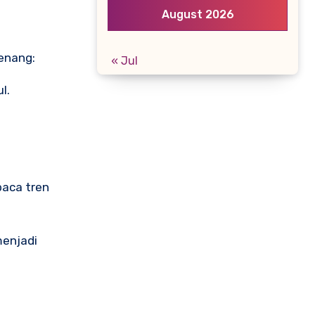
August 2026
enang:
« Jul
l.
baca tren
menjadi