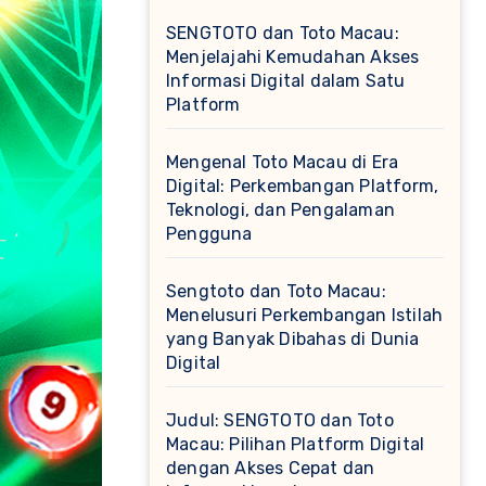
SENGTOTO dan Toto Macau:
Menjelajahi Kemudahan Akses
Informasi Digital dalam Satu
Platform
Mengenal Toto Macau di Era
Digital: Perkembangan Platform,
Teknologi, dan Pengalaman
Pengguna
Sengtoto dan Toto Macau:
Menelusuri Perkembangan Istilah
yang Banyak Dibahas di Dunia
Digital
Judul: SENGTOTO dan Toto
Macau: Pilihan Platform Digital
dengan Akses Cepat dan