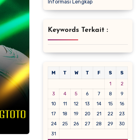
Informasi Lengkap
Keywords Terkait :
M
T
W
T
F
S
S
1
2
3
4
5
6
7
8
9
10
11
12
13
14
15
16
17
18
19
20
21
22
23
24
25
26
27
28
29
30
31