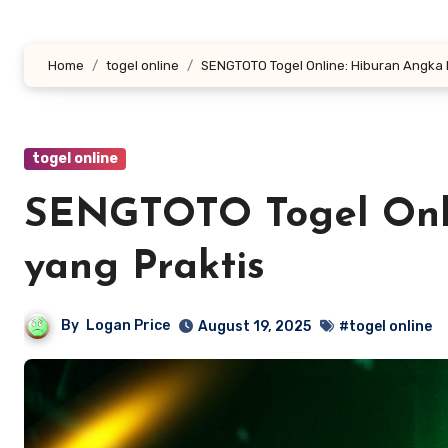
Home
togel online
SENGTOTO Togel Online: Hiburan Angka D
togel online
SENGTOTO Togel Onli
yang Praktis
By
Logan Price
August 19, 2025
#togel online