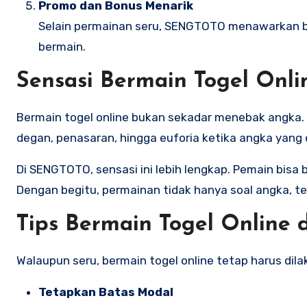
Promo dan Bonus Menarik
Selain permainan seru, SENGTOTO menawarkan b
bermain.
Sensasi Bermain Togel Onli
Bermain togel online bukan sekadar menebak angka. 
degan, penasaran, hingga euforia ketika angka yang d
Di SENGTOTO, sensasi ini lebih lengkap. Pemain bisa 
Dengan begitu, permainan tidak hanya soal angka, te
Tips Bermain Togel Online 
Walaupun seru, bermain togel online tetap harus dilak
Tetapkan Batas Modal