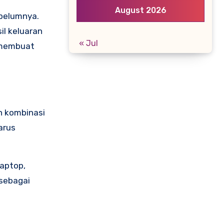
August 2026
ebelumnya.
il keluaran
« Jul
embuat
h kombinasi
arus
aptop,
 sebagai