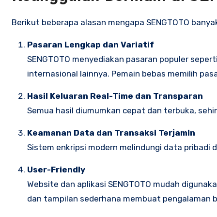
Berikut beberapa alasan mengapa SENGTOTO banyak 
Pasaran Lengkap dan Variatif
SENGTOTO menyediakan pasaran populer sepert
internasional lainnya. Pemain bebas memilih pasa
Hasil Keluaran Real-Time dan Transparan
Semua hasil diumumkan cepat dan terbuka, sehi
Keamanan Data dan Transaksi Terjamin
Sistem enkripsi modern melindungi data pribadi
User-Friendly
Website dan aplikasi SENGTOTO mudah digunakan,
dan tampilan sederhana membuat pengalaman b