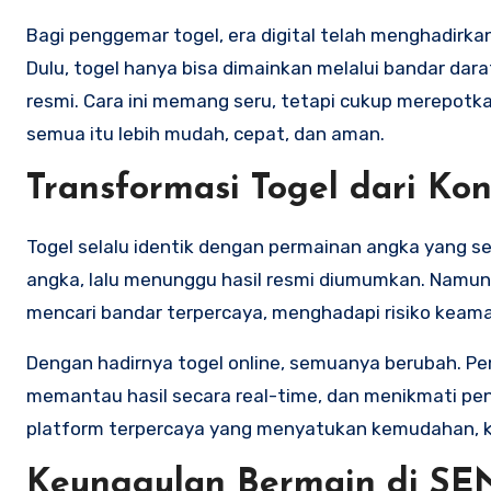
Bagi penggemar togel, era digital telah menghadir
Dulu, togel hanya bisa dimainkan melalui bandar dar
resmi. Cara ini memang seru, tetapi cukup merepotkan
semua itu lebih mudah, cepat, dan aman.
Transformasi Togel dari Ko
Togel selalu identik dengan permainan angka yang 
angka, lalu menunggu hasil resmi diumumkan. Namun
mencari bandar terpercaya, menghadapi risiko keam
Dengan hadirnya togel online, semuanya berubah. P
memantau hasil secara real-time, dan menikmati pe
platform terpercaya yang menyatukan kemudahan, k
Keunggulan Bermain di S