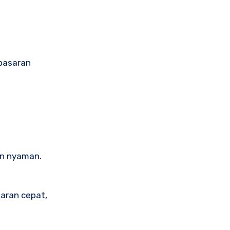
 pasaran
an nyaman.
aran cepat,