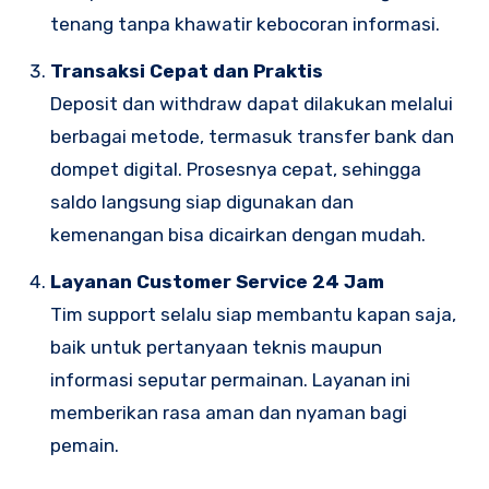
tenang tanpa khawatir kebocoran informasi.
Transaksi Cepat dan Praktis
Deposit dan withdraw dapat dilakukan melalui
berbagai metode, termasuk transfer bank dan
dompet digital. Prosesnya cepat, sehingga
saldo langsung siap digunakan dan
kemenangan bisa dicairkan dengan mudah.
Layanan Customer Service 24 Jam
Tim support selalu siap membantu kapan saja,
baik untuk pertanyaan teknis maupun
informasi seputar permainan. Layanan ini
memberikan rasa aman dan nyaman bagi
pemain.