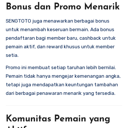
Bonus dan Promo Menarik
SENGTOTO juga menawarkan berbagai bonus
untuk menambah keseruan bermain. Ada bonus
pendaftaran bagi member baru, cashback untuk
pemain aktif, dan reward khusus untuk member
setia.
Promo ini membuat setiap taruhan lebih bernilai.
Pemain tidak hanya mengejar kemenangan angka,
tetapi juga mendapatkan keuntungan tambahan
dari berbagai penawaran menarik yang tersedia.
Komunitas Pemain yang