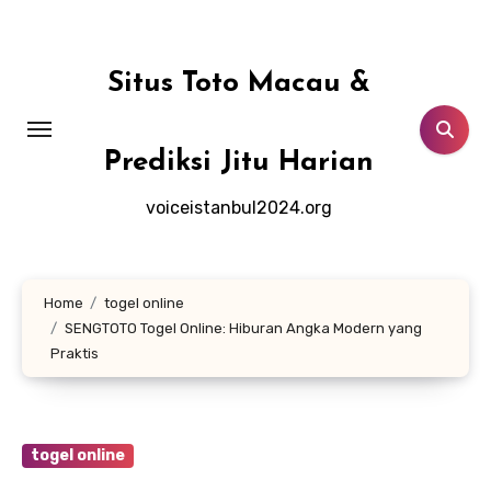
Skip
to
content
Situs Toto Macau &
Prediksi Jitu Harian
voiceistanbul2024.org
Home
togel online
SENGTOTO Togel Online: Hiburan Angka Modern yang
Praktis
togel online