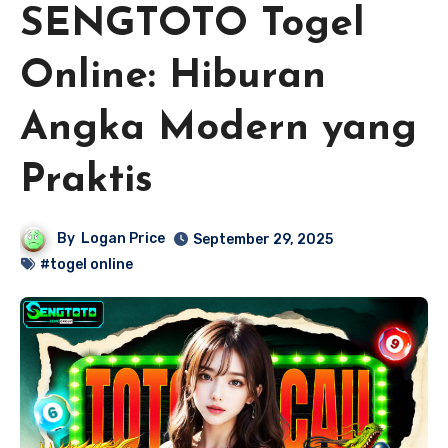
SENGTOTO Togel
Online: Hiburan
Angka Modern yang
Praktis
By
Logan Price
September 29, 2025
#togel online