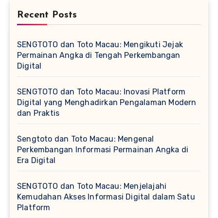
Recent Posts
SENGTOTO dan Toto Macau: Mengikuti Jejak
Permainan Angka di Tengah Perkembangan
Digital
SENGTOTO dan Toto Macau: Inovasi Platform
Digital yang Menghadirkan Pengalaman Modern
dan Praktis
Sengtoto dan Toto Macau: Mengenal
Perkembangan Informasi Permainan Angka di
Era Digital
SENGTOTO dan Toto Macau: Menjelajahi
Kemudahan Akses Informasi Digital dalam Satu
Platform