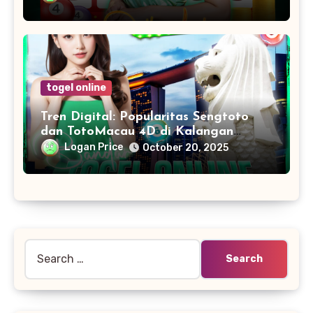
togel online
Tren Digital: Popularitas Sengtoto
dan TotoMacau 4D di Kalangan
Penggemar Angka
Logan Price
October 20, 2025
Search
for: