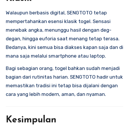
Walaupun berbasis digital, SENGTOTO tetap
mempertahankan esensi klasik togel. Sensasi
menebak angka, menunggu hasil dengan deg-
degan, hingga euforia saat menang tetap terasa.
Bedanya, kini semua bisa diakses kapan saja dan di
mana saja melalui smartphone atau laptop.
Bagi sebagian orang, togel bahkan sudah menjadi
bagian dari rutinitas harian. SENGTOTO hadir untuk
memastikan tradisi ini tetap bisa dijalani dengan
cara yang lebih modern, aman, dan nyaman.
Kesimpulan