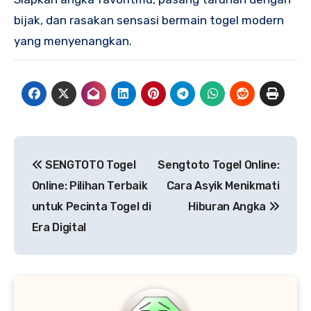
bijak, dan rasakan sensasi bermain togel modern
yang menyenangkan.
Post
SENGTOTO Togel
Sengtoto Togel Online:
navigation
Online: Pilihan Terbaik
Cara Asyik Menikmati
untuk Pecinta Togel di
Hiburan Angka
Era Digital