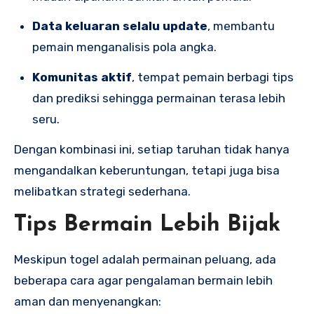
Data keluaran selalu update
, membantu
pemain menganalisis pola angka.
Komunitas aktif
, tempat pemain berbagi tips
dan prediksi sehingga permainan terasa lebih
seru.
Dengan kombinasi ini, setiap taruhan tidak hanya
mengandalkan keberuntungan, tetapi juga bisa
melibatkan strategi sederhana.
Tips Bermain Lebih Bijak
Meskipun togel adalah permainan peluang, ada
beberapa cara agar pengalaman bermain lebih
aman dan menyenangkan: