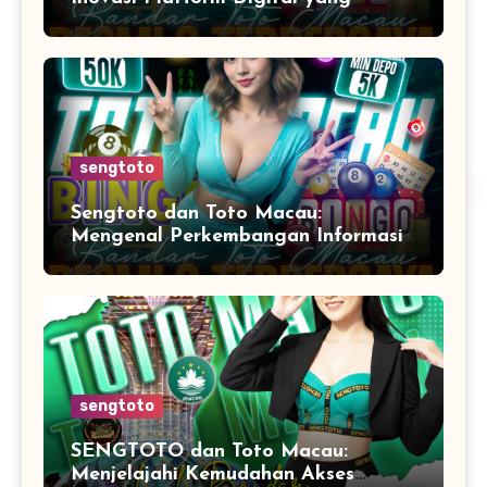
Menghadirkan Pengalaman Modern
dan Praktis
sengtoto
Sengtoto dan Toto Macau:
Mengenal Perkembangan Informasi
Permainan Angka di Era Digital
sengtoto
SENGTOTO dan Toto Macau:
Menjelajahi Kemudahan Akses