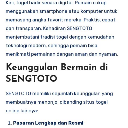
Kini, togel hadir secara digital. Pemain cukup
menggunakan smartphone atau komputer untuk
memasang angka favorit mereka. Praktis, cepat,
dan transparan. Kehadiran SENGTOTO
menjembatani tradisi togel dengan kemudahan
teknologi modern, sehingga pemain bisa
menikmati permainan dengan aman dan nyaman.
Keunggulan Bermain di
SENGTOTO
SENGTOTO memiliki sejumlah keunggulan yang
membuatnya menonjol dibanding situs togel
online lainnya:
Pasaran Lengkap dan Resmi