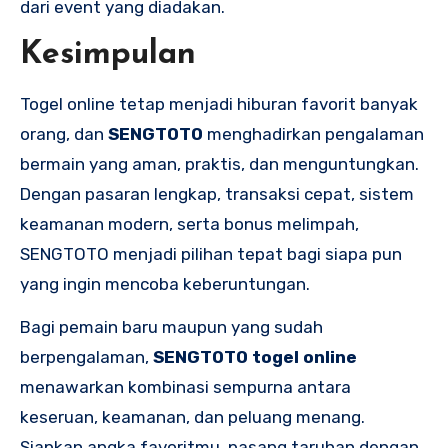
dari event yang diadakan.
Kesimpulan
Togel online tetap menjadi hiburan favorit banyak
orang, dan
SENGTOTO
menghadirkan pengalaman
bermain yang aman, praktis, dan menguntungkan.
Dengan pasaran lengkap, transaksi cepat, sistem
keamanan modern, serta bonus melimpah,
SENGTOTO menjadi pilihan tepat bagi siapa pun
yang ingin mencoba keberuntungan.
Bagi pemain baru maupun yang sudah
berpengalaman,
SENGTOTO togel online
menawarkan kombinasi sempurna antara
keseruan, keamanan, dan peluang menang.
Siapkan angka favoritmu, pasang taruhan dengan