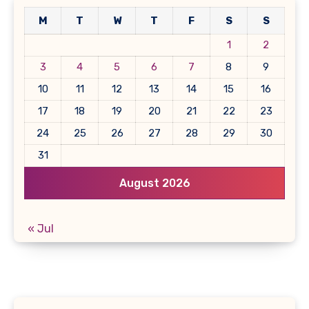
M
T
W
T
F
S
S
1
2
3
4
5
6
7
8
9
10
11
12
13
14
15
16
17
18
19
20
21
22
23
24
25
26
27
28
29
30
31
August 2026
« Jul