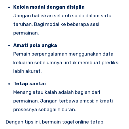
Kelola modal dengan disiplin
Jangan habiskan seluruh saldo dalam satu
taruhan. Bagi modal ke beberapa sesi
permainan.
Amati pola angka
Pemain berpengalaman menggunakan data
keluaran sebelumnya untuk membuat prediksi
lebih akurat.
Tetap santai
Menang atau kalah adalah bagian dari
permainan. Jangan terbawa emosi; nikmati
prosesnya sebagai hiburan.
Dengan tips ini, bermain togel online tetap