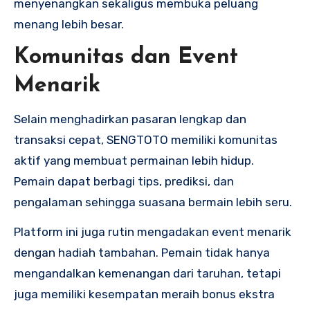
menyenangkan sekaligus membuka peluang
menang lebih besar.
Komunitas dan Event
Menarik
Selain menghadirkan pasaran lengkap dan
transaksi cepat, SENGTOTO memiliki komunitas
aktif yang membuat permainan lebih hidup.
Pemain dapat berbagi tips, prediksi, dan
pengalaman sehingga suasana bermain lebih seru.
Platform ini juga rutin mengadakan event menarik
dengan hadiah tambahan. Pemain tidak hanya
mengandalkan kemenangan dari taruhan, tetapi
juga memiliki kesempatan meraih bonus ekstra