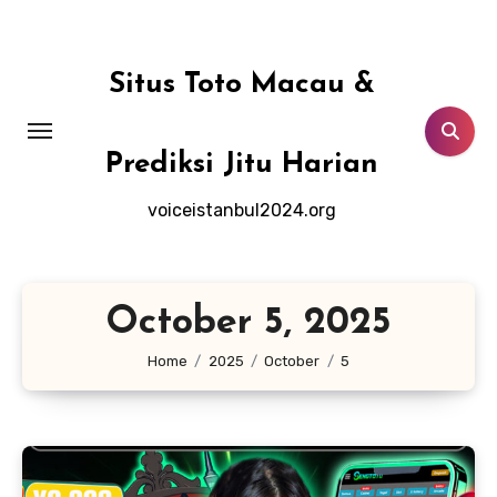
Skip
to
content
Situs Toto Macau &
Prediksi Jitu Harian
voiceistanbul2024.org
October 5, 2025
Home
2025
October
5