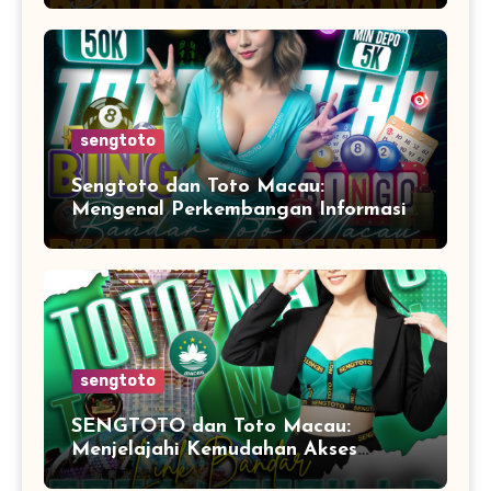
dan Praktis
sengtoto
Sengtoto dan Toto Macau:
Mengenal Perkembangan Informasi
Permainan Angka di Era Digital
sengtoto
SENGTOTO dan Toto Macau:
Menjelajahi Kemudahan Akses
Informasi Digital dalam Satu