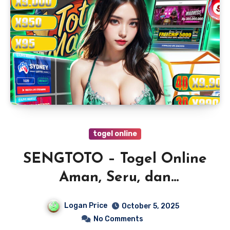
togel online
SENGTOTO – Togel Online
Aman, Seru, dan
Menguntungkan
Logan Price
October 5, 2025
No Comments