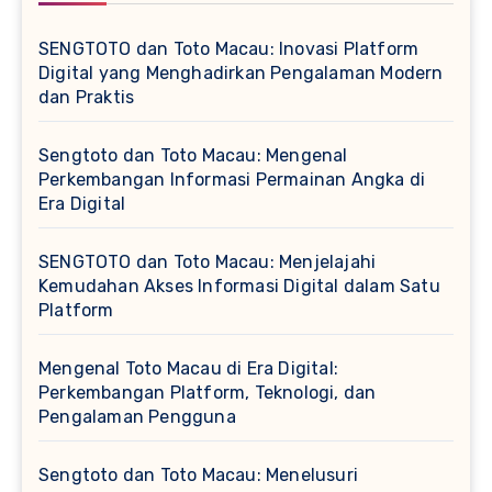
SENGTOTO dan Toto Macau: Inovasi Platform
Digital yang Menghadirkan Pengalaman Modern
dan Praktis
Sengtoto dan Toto Macau: Mengenal
Perkembangan Informasi Permainan Angka di
Era Digital
SENGTOTO dan Toto Macau: Menjelajahi
Kemudahan Akses Informasi Digital dalam Satu
Platform
Mengenal Toto Macau di Era Digital:
Perkembangan Platform, Teknologi, dan
Pengalaman Pengguna
Sengtoto dan Toto Macau: Menelusuri