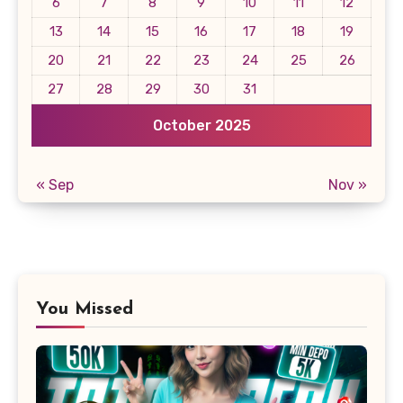
6
7
8
9
10
11
12
13
14
15
16
17
18
19
20
21
22
23
24
25
26
27
28
29
30
31
October 2025
« Sep
Nov »
You Missed