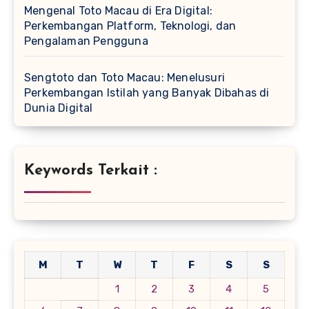
Mengenal Toto Macau di Era Digital:
Perkembangan Platform, Teknologi, dan
Pengalaman Pengguna
Sengtoto dan Toto Macau: Menelusuri
Perkembangan Istilah yang Banyak Dibahas di
Dunia Digital
Keywords Terkait :
M
T
W
T
F
S
S
1
2
3
4
5