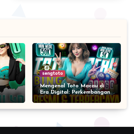
sengtoto
Mengenal Toto Macau di
Era Digital: Perkembangan
ormasi
Platform, Teknologi, dan
latform
Pengalaman Pengguna