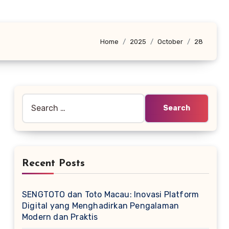
Home
2025
October
28
Search
for:
Recent Posts
SENGTOTO dan Toto Macau: Inovasi Platform
Digital yang Menghadirkan Pengalaman
Modern dan Praktis