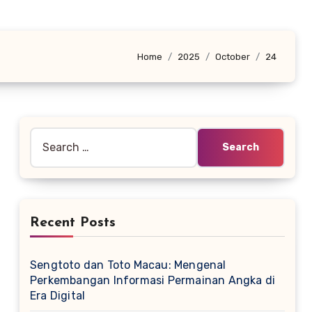
Home
2025
October
24
Search
for:
Recent Posts
Sengtoto dan Toto Macau: Mengenal
Perkembangan Informasi Permainan Angka di
Era Digital