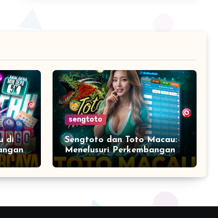
sengtoto
 di
Sengtoto dan Toto Macau:
bangan
Menelusuri Perkembangan
dan
Istilah yang Banyak
na
Dibahas di Dunia Digital