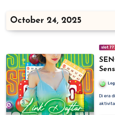
October 24, 2025
slot 77
SENG
Sens
Jack
Log
Di era digital sekarang, hiburan online menjadi salah satu
aktivit