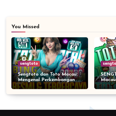
You Missed
sengtoto
sengt
Sengtoto dan Toto Macau:
SENGT
Mengenal Perkembangan
Macau:
Informasi Permainan Angka
Kemuda
di Era Digital
Digita