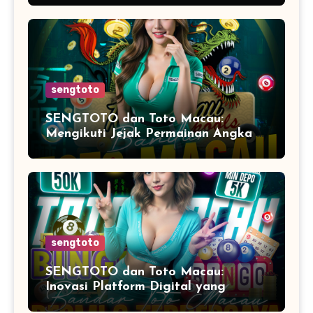
sengtoto
SENGTOTO dan Toto Macau:
Mengikuti Jejak Permainan Angka di
Tengah Perkembangan Digital
sengtoto
SENGTOTO dan Toto Macau:
Inovasi Platform Digital yang
Menghadirkan Pengalaman Modern