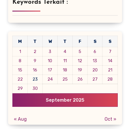
Keywords Terkait :
M
T
W
T
F
S
S
1
2
3
4
5
6
7
8
9
10
11
12
13
14
15
16
17
18
19
20
21
22
23
24
25
26
27
28
29
30
September 2025
« Aug
Oct »