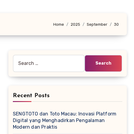
Home
2025
September
30
Search
for:
Recent Posts
SENGTOTO dan Toto Macau: Inovasi Platform
Digital yang Menghadirkan Pengalaman
Modern dan Praktis