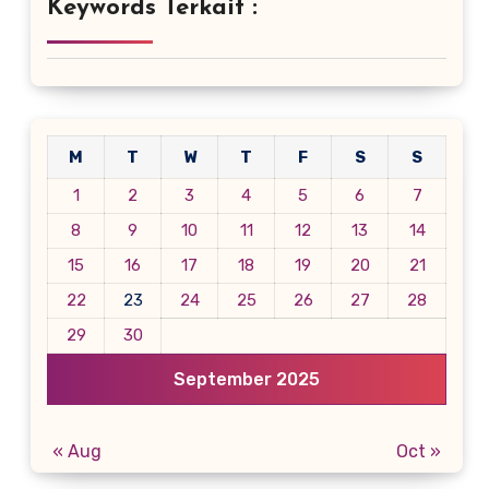
Keywords Terkait :
M
T
W
T
F
S
S
1
2
3
4
5
6
7
8
9
10
11
12
13
14
15
16
17
18
19
20
21
22
23
24
25
26
27
28
29
30
September 2025
« Aug
Oct »