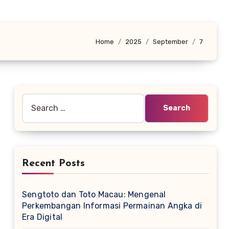
Home
2025
September
7
Search
for:
Recent Posts
Sengtoto dan Toto Macau: Mengenal
Perkembangan Informasi Permainan Angka di
Era Digital