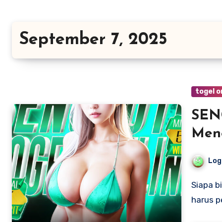
September 7, 2025
togel o
SEN
Mene
dar
Log
Siapa bilang bermain togel harus ribet? Dulu, orang-orang
harus p