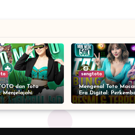
oto
sengtoto
OTO dan Toto
Mengenal Toto Macau
 Menjelajahi
Era Digital: Perkem
han Akses Informasi
Platform, Teknologi, 
l dalam Satu Platform
Pengalaman Penggu