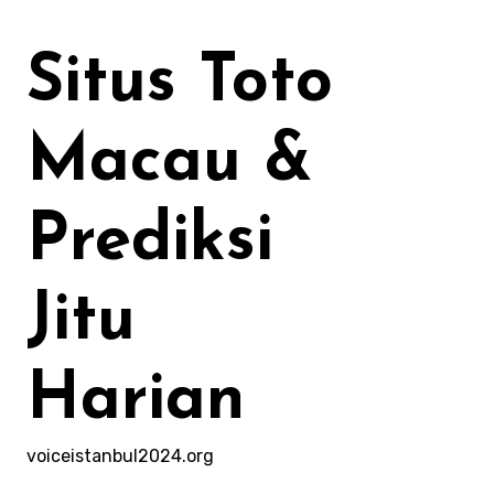
Skip
to
Situs Toto
content
Macau &
Prediksi
Jitu
Harian
voiceistanbul2024.org