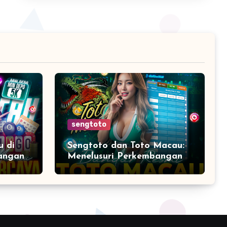
sengtoto
 di
Sengtoto dan Toto Macau:
bangan
Menelusuri Perkembangan
dan
Istilah yang Banyak
na
Dibahas di Dunia Digital