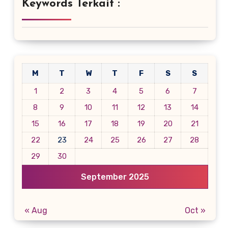
Keywords Terkait :
M
T
W
T
F
S
S
1
2
3
4
5
6
7
8
9
10
11
12
13
14
15
16
17
18
19
20
21
22
23
24
25
26
27
28
29
30
September 2025
« Aug
Oct »