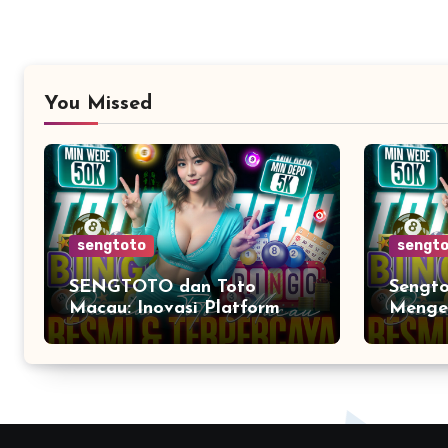
You Missed
sengtoto
sengt
SENGTOTO dan Toto
Sengto
Macau: Inovasi Platform
Menge
Digital yang Menghadirkan
Inform
Pengalaman Modern dan
di Era 
Praktis