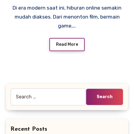
Di era modern saat ini, hiburan online semakin
mudah diakses. Dari menonton film, bermain
game,…
Read More
Search
for:
Recent Posts