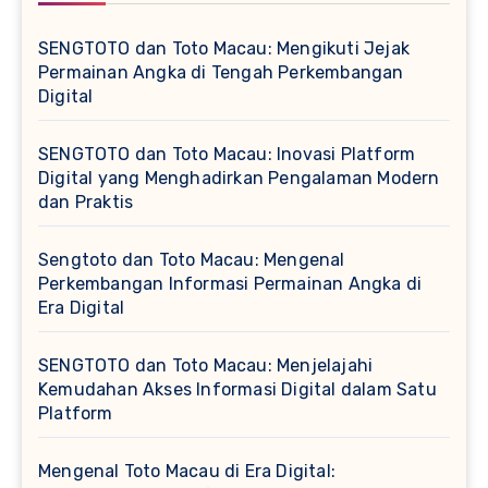
SENGTOTO dan Toto Macau: Mengikuti Jejak
Permainan Angka di Tengah Perkembangan
Digital
SENGTOTO dan Toto Macau: Inovasi Platform
Digital yang Menghadirkan Pengalaman Modern
dan Praktis
Sengtoto dan Toto Macau: Mengenal
Perkembangan Informasi Permainan Angka di
Era Digital
SENGTOTO dan Toto Macau: Menjelajahi
Kemudahan Akses Informasi Digital dalam Satu
Platform
Mengenal Toto Macau di Era Digital: