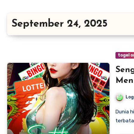
September 24, 2025
togel o
Seng
Men
Log
Dunia hiburan digital saat ini semakin luas. Tidak hanya
terbata