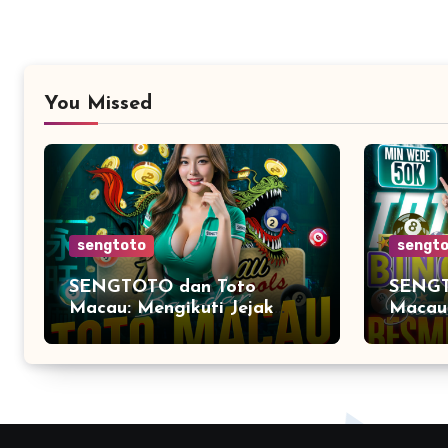
You Missed
sengtoto
sengt
SENGTOTO dan Toto
SENGT
Macau: Mengikuti Jejak
Macau:
Permainan Angka di Tengah
Digita
Perkembangan Digital
Penga
Prakti