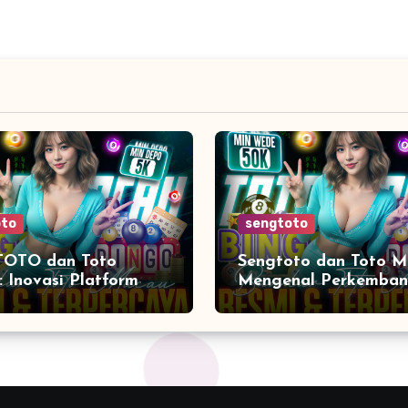
oto
sengtoto
OTO dan Toto
Sengtoto dan Toto M
 Inovasi Platform
Mengenal Perkemba
l yang Menghadirkan
Informasi Permainan
laman Modern dan
di Era Digital
s