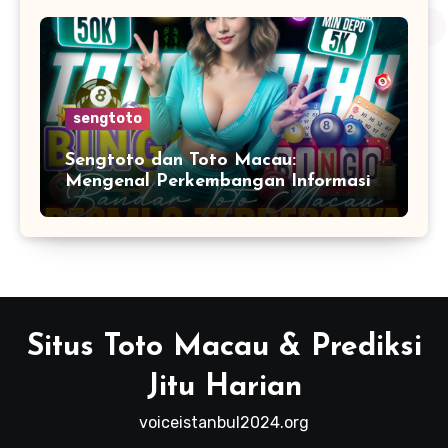
dan Praktis
sengtoto
Sengtoto dan Toto Macau:
Mengenal Perkembangan Informasi
Permainan Angka di Era Digital
Situs Toto Macau & Prediksi
Jitu Harian
voiceistanbul2024.org