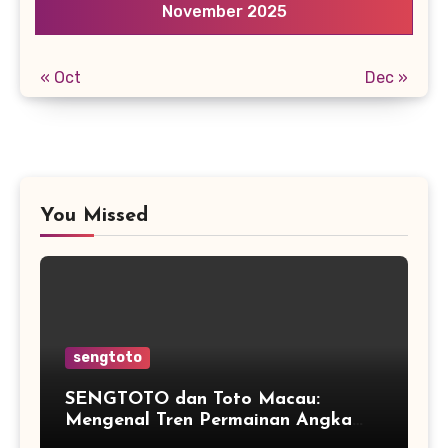
November 2025
« Oct
Dec »
You Missed
sengtoto
SENGTOTO dan Toto Macau:
Mengenal Tren Permainan Angka
yang Berkembang di Dunia Online