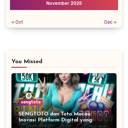
November 2025
« Oct
Dec »
You Missed
sengtoto
SENGTOTO dan Toto Macau:
Inovasi Platform Digital yang
Menghadirkan Pengalaman Modern