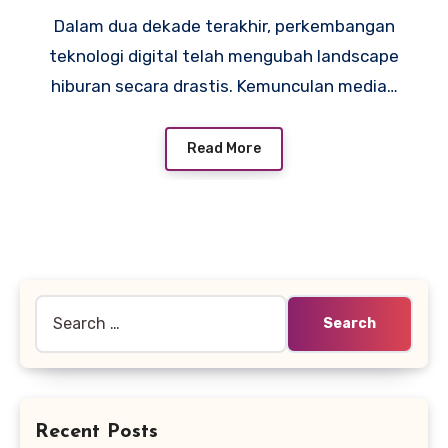
Dalam dua dekade terakhir, perkembangan
teknologi digital telah mengubah landscape
hiburan secara drastis. Kemunculan media…
Read More
Search
for:
Recent Posts