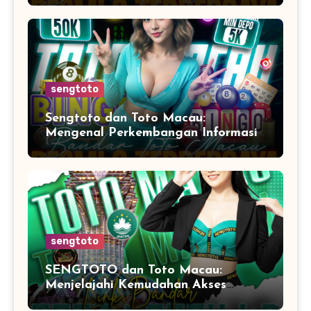
dan Praktis
sengtoto
Sengtoto dan Toto Macau:
Mengenal Perkembangan Informasi
Permainan Angka di Era Digital
sengtoto
SENGTOTO dan Toto Macau:
Menjelajahi Kemudahan Akses
Informasi Digital dalam Satu