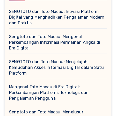
SENGTOTO dan Toto Macau: Inovasi Platform
Digital yang Menghadirkan Pengalaman Modern
dan Praktis
Sengtoto dan Toto Macau: Mengenal
Perkembangan Informasi Permainan Angka di
Era Digital
SENGTOTO dan Toto Macau: Menjelajahi
Kemudahan Akses Informasi Digital dalam Satu
Platform
Mengenal Toto Macau di Era Digital:
Perkembangan Platform, Teknologi, dan
Pengalaman Pengguna
Sengtoto dan Toto Macau: Menelusuri