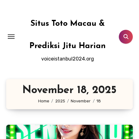
Skip
to
content
Situs Toto Macau &
Prediksi Jitu Harian
voiceistanbul2024.org
November 18, 2025
Home
2025
November
18