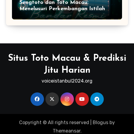
Sengtoto dan Toto Macau:
Menelusuri Perkembangan Istilah
yang Banyak Dibahas di Dunia
Digital
Situs Toto Macau & Prediksi
Jitu Harian
voiceistanbul2024.org
Copyright © All rights reserved
|
Blogus
by
Themeansar
.