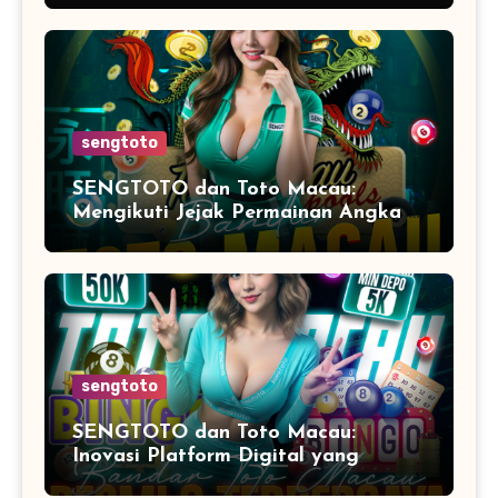
sengtoto
SENGTOTO dan Toto Macau:
Mengikuti Jejak Permainan Angka di
Tengah Perkembangan Digital
sengtoto
SENGTOTO dan Toto Macau:
Inovasi Platform Digital yang
Menghadirkan Pengalaman Modern