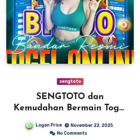
sengtoto
SENGTOTO dan
Kemudahan Bermain Togel
Online di Era Modern
Logan Price
November 22, 2025
No Comments