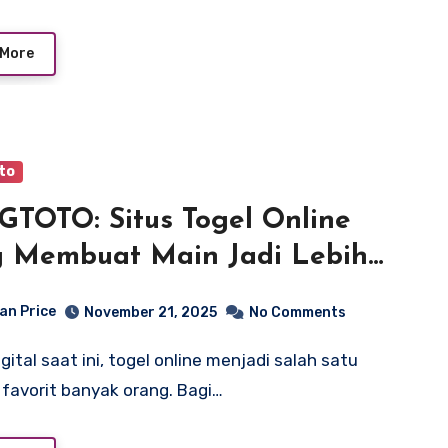
 More
to
TOTO: Situs Togel Online
 Membuat Main Jadi Lebih
 dan Praktis
an Price
November 21, 2025
No Comments
 favorit banyak orang. Bagi…