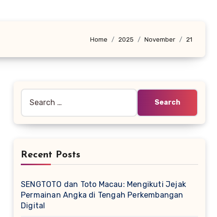
Home
2025
November
21
Search
for:
Recent Posts
SENGTOTO dan Toto Macau: Mengikuti Jejak
Permainan Angka di Tengah Perkembangan
Digital