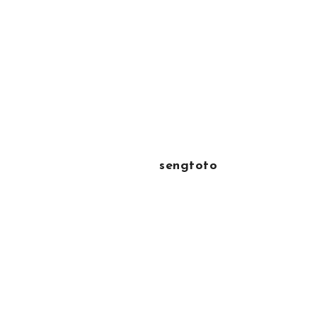
sengtoto