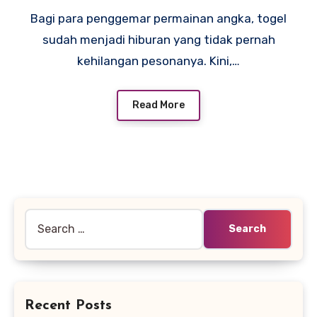
Bagi para penggemar permainan angka, togel
sudah menjadi hiburan yang tidak pernah
kehilangan pesonanya. Kini,…
Read More
Search
for:
Recent Posts