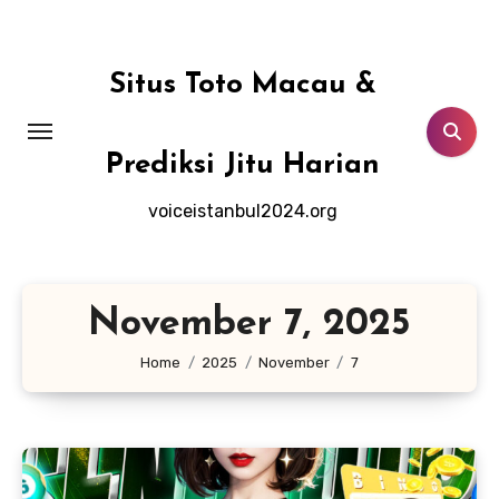
Skip
to
content
Situs Toto Macau &
Prediksi Jitu Harian
voiceistanbul2024.org
November 7, 2025
Home
2025
November
7