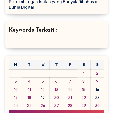
Perkembangan Istilah yang Banyak Dibahas di
Dunia Digital
Keywords Terkait :
M
T
W
T
F
S
S
1
2
3
4
5
6
7
8
9
10
11
12
13
14
15
16
17
18
19
20
21
22
23
24
25
26
27
28
29
30